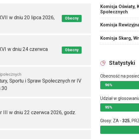
Komisja Oświaty, K
Społecznych
II w dniu 20 lipca 2026,
Obecny
Komisja Rewizyjn
Komisja Skarg, Wn
XVI w dniu 24 czerwca
Obecny
Statystyki
 Społecznych
Obecność na posie
ury, Sportu i Spraw Społecznych nr IV
96%
4:30
Udział w głosowani
95%
r III w dniu 22 czerwca 2026, godz.
Głosy: ZA -
325
, PR