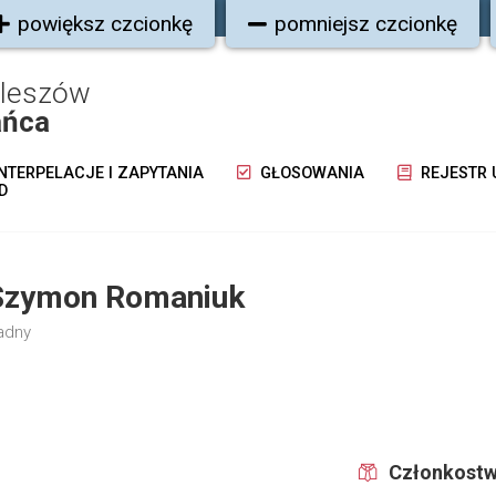
powiększ czcionkę
pomniejsz czcionkę
oleszów
ańca
NTERPELACJE I ZAPYTANIA
GŁOSOWANIA
REJESTR
D
Szymon Romaniuk
adny
Członkostw