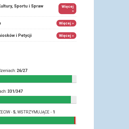
ultury, Sportu i Spraw
Więcej
»
a
Więcej »
iosków i Petycji
Więcej »
dzeniach:
26/27
ach:
331/347
ZECIW -
5
, WSTRZYMUJĄCE -
1