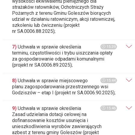
wysokości ekwiwalentu pieniężnego dla
strażaków ratowników, Ochotniczych Straży
Pożarnych z terenu Gminu Goleszów biorących
udział w działaniu ratowniczym, akcji ratowniczej,
szkoleniu lub ćwiczeniu (projekt
nr SA.0006.88.2025);
7)
Uchwała w sprawie określenia
15:39
terminu, częstotliwości i trybu uiszczania opłaty
za gospodarowanie odpadami komunalnymi
(projekt nr SA.0006.89.2025);
8)
Uchwała w sprawie miejscowego
15:44
planu zagospodarowania przestrzennego wsi
Godziszów – etap I (projekt nr SA.0006.90.2025);
9)
Uchwała w sprawie określenia
15:46
Zasad udzielania dotacji celowej na
dofinansowanie kosztów usunięcia i
unieszkodliwienia wyrobów zawierających
azbest z terenu gminy Goleszów (projekt