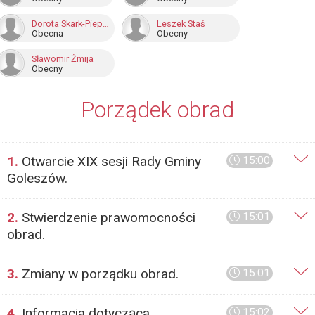
Dorota Skark-Pieprzka
Leszek Staś
Obecna
Obecny
Sławomir Żmija
Obecny
Porządek obrad
1.
Otwarcie XIX sesji Rady Gminy
15:00
Goleszów.
2.
Stwierdzenie prawomocności
15:01
obrad.
3.
Zmiany w porządku obrad.
15:01
4.
Informacja dotycząca
15:02