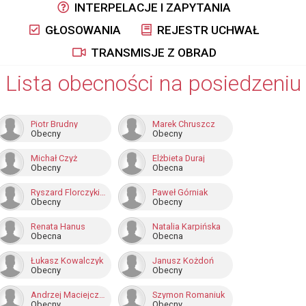
INTERPELACJE I ZAPYTANIA
GŁOSOWANIA
REJESTR UCHWAŁ
TRANSMISJE Z OBRAD
Lista obecności na posiedzeniu
Piotr Brudny
Marek Chruszcz
Obecny
Obecny
Michał Czyż
Elżbieta Duraj
Obecny
Obecna
Ryszard Florczykiewicz
Paweł Górniak
Obecny
Obecny
Renata Hanus
Natalia Karpińska
Obecna
Obecna
Łukasz Kowalczyk
Janusz Kożdoń
Obecny
Obecny
Andrzej Maciejczek
Szymon Romaniuk
Obecny
Obecny